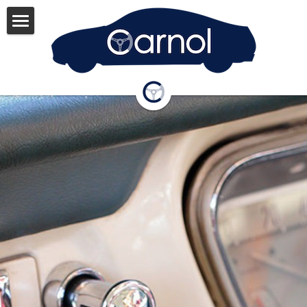
SERVICE
News
About
Member
Contact
FunCars
POWERED BY